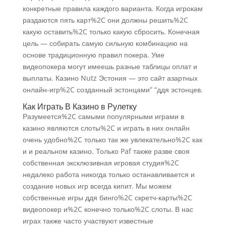
конкретные правила каждого варианта. Когда игрокам
раздаются пять карт%2C они должны решить%2C
какую оставить%2C только какую сбросить. Конечная
цель — собирать самую сильную комбинацию на
основе традиционную правил покера. Уме
видеопокера могут имеешь разные таблицы оплат и
выплаты. Казино Nutz Эстония — это сайт азартных
онлайн-игр%2C созданный эстонцами” “ддя эстонцев.
Как Играть В Казино в Рулетку
Разумеется%2C самыми популярными играми в
казино являются слоты%2C и играть в них онлайн
очень удобно%2C только так же увлекательно%2C как
и и реальном казино. Только Paf также разве своя
собственная эксклюзивная игровая студия%2C
недалеко работа никогда только останавливается и
создание новых игр всегда кипит. Мы можем
собственные игры ддя бинго%2C скретч-карты%2C
видеопокер и%2C конечно только%2C слоты. В нас
играх также часто участвуют известные