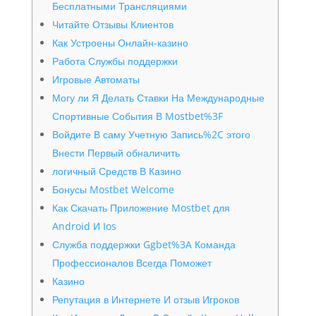
Бесплатными Трансляциями
Читайте Отзывы Клиентов
Как Устроены Онлайн-казино
Работа Службы поддержки
Игровые Автоматы
Могу ли Я Делать Ставки На Международные
Спортивные События В Mostbet%3F
Войдите В саму Учетную Запись%2C этого
Внести Первый обналичить
логичный Средств В Казино
Бонусы Mostbet Welcome
Как Скачать Приложение Mostbet для
Android И Ios
Служба поддержки Ggbet%3A Команда
Профессионалов Всегда Поможет
Казино
Репутация в Интернете И отзыв Игроков