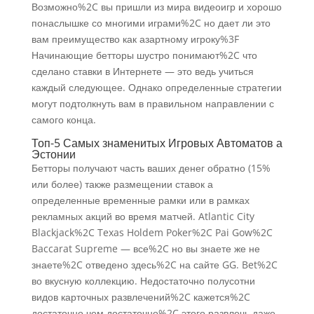
Возможно%2C вы пришли из мира видеоигр и хорошо
понаслышке со многими играми%2C но дает ли это
вам преимущество как азартному игроку%3F
Начинающие бетторы шустро понимают%2C что
сделано ставки в Интернете — это ведь учиться
каждый следующее. Однако определенные стратегии
могут подтолкнуть вам в правильном направлении с
самого конца.
Топ-5 Самых знаменитых Игровых Автоматов а
Эстонии
Бетторы получают часть ваших денег обратно (15%
или более) также размещении ставок а
определенные временные рамки или в рамках
рекламных акций во время матчей. Atlantic City
Blackjack%2C Texas Holdem Poker%2C Pai Gow%2C
Baccarat Supreme — все%2C но вы знаете же не
знаете%2C отведено здесь%2C на сайте GG. Bet%2C
во вкусную коллекцию. Недостаточно полусотни
видов карточных развлечений%2C кажется%2C
достаточно чем достаточно%2C этого развлечь даже