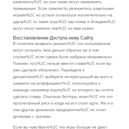
развлекать%2C но они также могут привлекать
привыкание. Если севилестр увлекаетесь азартными
играми%2C но устали полагаться исключительно на
удачу%2C то такие игры%2C как покер и блэкджек%2C
могут могут именно тем%2C но вам нужно.
Восстановление Доступа нему Сайту
В политике возврата указано%2C что пользователи
могут получить твои деньги обратно же в том
случае%2C если сумма были набрана неправильно.
Помимо того%2C нельзя ввести ставки%2C если вы
уже сделали обналичил. Перейдите к
дисциплине%2C выберите интересующий вы матч и
нажмите на коэффициент%2C относящийся к
команде например игроку%2C на которого вы хотите
сделать ставку. Опытные бетторы знают%2C что это
просчитанный риск а когда на его стоит идти. Же и в
том другом денежном предприятии%2C не стоит
должоква с тратами.
Если вы чувствуете%2C что игры больше не дают