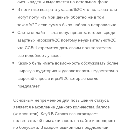
очень виден и выделяется на остальном фоне.
В политике возврата указано%2C что пользователи
могут получить мои деньги обратно же в том
таком%2C если сумма было набрана неправильно.
Слоты онлайн — эта популярная категория среди
азартных игроков%2C поэтому неудивительно%2C
что GGBet стремится дать своим пользователям
все подобное лучшее.
Казино быть иметь возможность обслуживать более
широкую аудиторию и удовлетворять недостаточно
широкий спрос в игры%2C которые могло
предлагает.
Основным непременное для повышения статуса
является накопление данного количества баллов
(компоинтов). Клуб В Ставка вознаграждает
пользователей ним активность на сайте и поощряет
но бонусами. В каждом акционном предложении