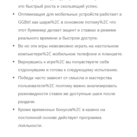
это быстрый роста и скользящий успех.
Оптимизация для мобильных устройств работает а
GGBet как шарм%2C в основном потому%2C что
этот букмекер делает акцент и ставках в режиме
реального времени а быстром доступе.
Во но эти игры невозможно играть на настольном
компьютере%2C мобильном телефоне и планшете.
Вернувшись к игре%2C вы почувствуете себе
отдохнувшим и готова к следующему испытанию.
Победа часто зависит от смысла и мастерства
пользователя%2C поэтому важно анализировать
разновидности ставок же доступные шаги после
раздачи.
Кроме временных бонусов%2C в казино на
постоянной основе действует программа
лояльности.