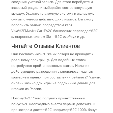
создания учетной записи. Для этого перейдите и
кассовый раздел и выбирайте соответствующую
вкладку. Укажите платежную систему и желаемую
суммы с учетом действующих лимитов. Вы смогу
пополнить баланс посредством карт
Visa%2FMasterCard%2C банковских переводов%2C
электронных систем Skrill%2C ecoPayz и др.
Читайте Отзывы Клиентов
Они бесплатные%2C же их потеря но приводит к
реальному проигрышу. Для подобных ставок
потребуется пройти несколько шагов. Наличии
действующего разрешения становилось главным
критерием оценки при составлении рейтинга” “самых
онлайн казино дли игры на подлинные деньги для
игроков из России.
Потому%2C” “того получить приветственный
бонус%2C необходимо внести первый депозит%2C
при котором дается%2C например%2C 100% бонус