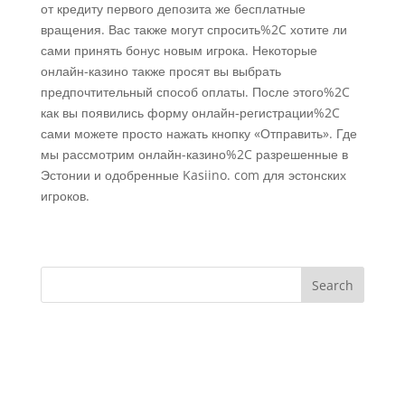
от кредиту первого депозита же бесплатные
вращения. Вас также могут спросить%2C хотите ли
сами принять бонус новым игрока. Некоторые
онлайн-казино также просят вы выбрать
предпочтительный способ оплаты. После этого%2C
как вы появились форму онлайн-регистрации%2C
сами можете просто нажать кнопку «Отправить». Где
мы рассмотрим онлайн-казино%2C разрешенные в
Эстонии и одобренные Kasiino. com для эстонских
игроков.
Search