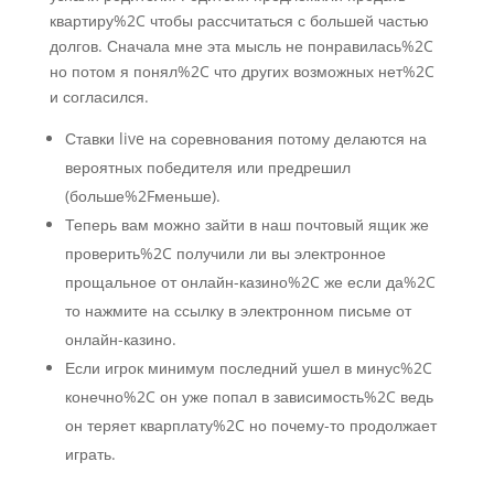
квартиру%2C чтобы рассчитаться с большей частью
долгов. Сначала мне эта мысль не понравилась%2C
но потом я понял%2C что других возможных нет%2C
и согласился.
Ставки live на соревнования потому делаются на
вероятных победителя или предрешил
(больше%2Fменьше).
Теперь вам можно зайти в наш почтовый ящик же
проверить%2C получили ли вы электронное
прощальное от онлайн-казино%2C же если да%2C
то нажмите на ссылку в электронном письме от
онлайн-казино.
Если игрок минимум последний ушел в минус%2C
конечно%2C он уже попал в зависимость%2C ведь
он теряет кварплату%2C но почему-то продолжает
играть.