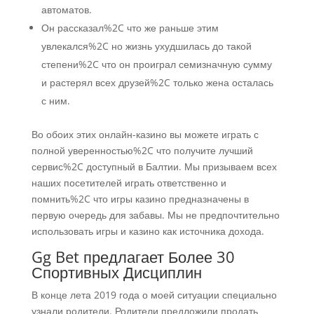
автоматов.
Он рассказал%2C что же раньше этим
увлекался%2C но жизнь ухудшилась до такой
степени%2C что он проиграл семизначную сумму
и растерял всех друзей%2C только жена осталась
с ним.
Во обоих этих онлайн-казино вы можете играть с
полной уверенностью%2C что получите лучший
сервис%2C доступный в Балтии. Мы призываем всех
наших посетителей играть ответственно и
помнить%2C что игры казино предназначены в
первую очередь для забавы. Мы не предпочтительно
использовать игры и казино как источника дохода.
Gg Bet предлагает Более 30
Спортивных Дисциплин
В конце лета 2019 года о моей ситуации специально
узнали родители. Родители предложили продать