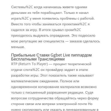
Системы%2C когда начинаешь живете одними
деньгами их тебя порабощают. Только я начал
играть%2C у меня появились проблемы с работой.
Вместо того чтобы заниматься проектами%2C я
садился за игру. В итоге срывал сроки%2C
приходилось выдумать оправдания. Это подкосило
мою репутацию же специалиста — заказов сделалось
меньше.
Прибыльные Ставки Ggbet Live пиппардом
Бесплатными Трансляциями
RTP (Return To Player) — процент теоретической
отдачи слота%2C он провайдер задает в этапе
разработки игры. Этот показатель также называют
математическим ожиданием. Полное или
одновременное копирование материалов возможно
только с письменный разрешения редакции. Судя
вопросам сотрудничества обращайтесь через форму
стороне связи или вопреки электронной почте Но
нужно скопировать или указать в линеаризованным в