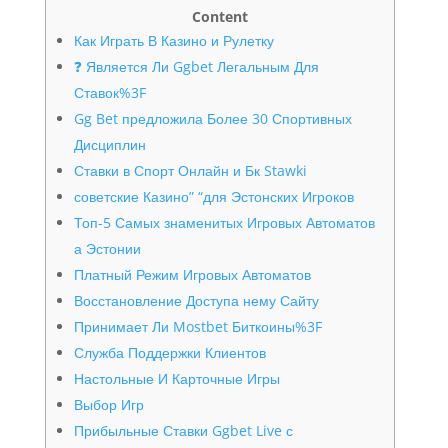
Content
Как Играть В Казино и Рулетку
❓ Является Ли Ggbet Легальным Для
Ставок%3F
Gg Bet предложила Более 30 Спортивных
Дисциплин
Ставки в Спорт Онлайн и Бк Stawki
советские Казино” “для Эстонских Игроков
Топ-5 Самых знаменитых Игровых Автоматов
а Эстонии
Платный Режим Игровых Автоматов
Восстановление Доступа нему Сайту
Принимает Ли Mostbet Биткоины%3F
Служба Поддержки Клиентов
Настольные И Карточные Игры
Выбор Игр
Прибыльные Ставки Ggbet Live с