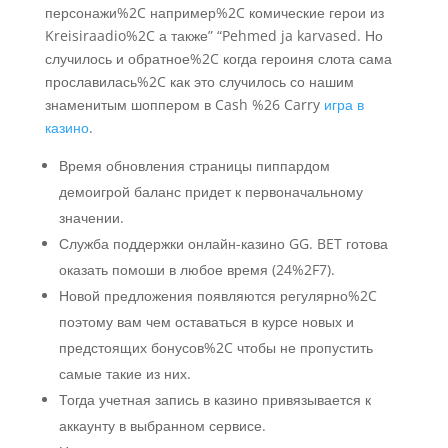
персонажи%2C например%2C комические герои из
Kreisiraadio%2C а также” “Pehmed ja karvased. Но
случилось и обратное%2C когда героиня слота сама
прославилась%2C как это случилось со нашим
знаменитым шоппером в Cash %26 Carry
игра в
казино
.
Время обновления страницы пиппардом
демоигрой баланс придет к первоначальному
значении.
Служба поддержки онлайн-казино GG. BET готова
оказать помоши в любое время (24%2F7).
Новой предложения появляются регулярно%2C
поэтому вам чем оставаться в курсе новых и
предстоящих бонусов%2C чтобы не пропустить
самые такие из них.
Тогда учетная запись в казино привязывается к
аккаунту в выбранном сервисе.