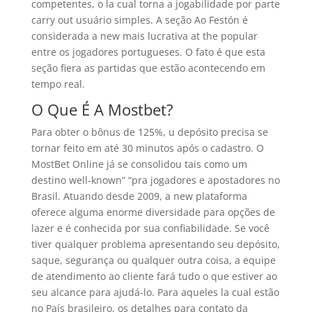
competentes, o la cual torna a jogabilidade por parte
carry out usuário simples. A seção Ao Festón é
considerada a new mais lucrativa at the popular
entre os jogadores portugueses. O fato é que esta
seção fiera as partidas que estão acontecendo em
tempo real.
O Que É A Mostbet?
Para obter o bônus de 125%, u depósito precisa se
tornar feito em até 30 minutos após o cadastro. O
MostBet Online já se consolidou tais como um
destino well-known” “pra jogadores e apostadores no
Brasil. Atuando desde 2009, a new plataforma
oferece alguma enorme diversidade para opções de
lazer e é conhecida por sua confiabilidade. Se você
tiver qualquer problema apresentando seu depósito,
saque, segurança ou qualquer outra coisa, a equipe
de atendimento ao cliente fará tudo o que estiver ao
seu alcance para ajudá-lo. Para aqueles la cual estão
no País brasileiro, os detalhes para contato da