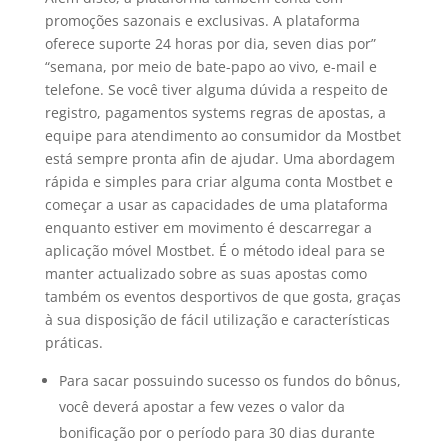
promoções sazonais e exclusivas. A plataforma
oferece suporte 24 horas por dia, seven dias por”
“semana, por meio de bate-papo ao vivo, e-mail e
telefone. Se você tiver alguma dúvida a respeito de
registro, pagamentos systems regras de apostas, a
equipe para atendimento ao consumidor da Mostbet
está sempre pronta afin de ajudar. Uma abordagem
rápida e simples para criar alguma conta Mostbet e
começar a usar as capacidades de uma plataforma
enquanto estiver em movimento é descarregar a
aplicação móvel Mostbet. É o método ideal para se
manter actualizado sobre as suas apostas como
também os eventos desportivos de que gosta, graças
à sua disposição de fácil utilização e características
práticas.
Para sacar possuindo sucesso os fundos do bônus,
você deverá apostar a few vezes o valor da
bonificação por o período para 30 dias durante