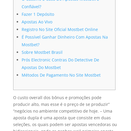
Confiável?
Fazer 1 Depósito
Apostas Ao Vivo
Registro No Site Oficial Mostbet Online
É Possível Ganhar Dinheiro Com Apostas Na
Mostbet?
Sobre Mostbet Brasil
Prós Electronic Contras Do Detective De
Apostas Do Mostbet
Métodos De Pagamento No Site Mostbet
O custo overall dos bônus e promoções pode
producir alto, mas esse é o preço de se produzir”
“negócios no ambiente competitivo de hoje. – Uma
aposta dupla é uma aposta que consiste em duas
seleções, os quais podem ser apostas vencedoras ou