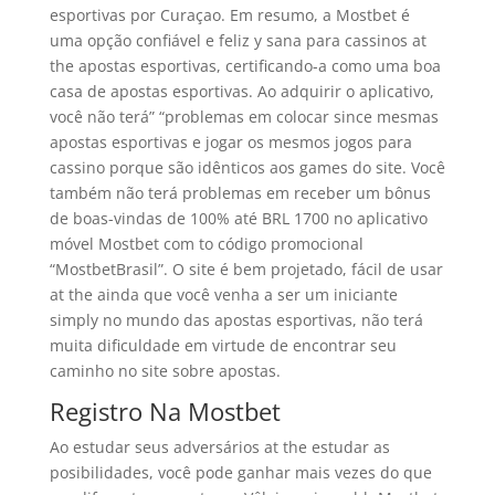
esportivas por Curaçao. Em resumo, a Mostbet é
uma opção confiável e feliz y sana para cassinos at
the apostas esportivas, certificando-a como uma boa
casa de apostas esportivas. Ao adquirir o aplicativo,
você não terá” “problemas em colocar since mesmas
apostas esportivas e jogar os mesmos jogos para
cassino porque são idênticos aos games do site. Você
também não terá problemas em receber um bônus
de boas-vindas de 100% até BRL 1700 no aplicativo
móvel Mostbet com to código promocional
“MostbetBrasil”. O site é bem projetado, fácil de usar
at the ainda que você venha a ser um iniciante
simply no mundo das apostas esportivas, não terá
muita dificuldade em virtude de encontrar seu
caminho no site sobre apostas.
Registro Na Mostbet
Ao estudar seus adversários at the estudar as
posibilidades, você pode ganhar mais vezes do que