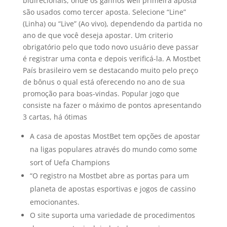
bidirecionais, onde os ganhos weil primeira aposta
são usados como tercer aposta. Selecione “Line”
(Linha) ou “Live” (Ao vivo), dependendo da partida no
ano de que você deseja apostar. Um criterio
obrigatório pelo que todo novo usuário deve passar
é registrar uma conta e depois verificá-la. A Mostbet
País brasileiro vem se destacando muito pelo preço
de bônus o qual está oferecendo no ano de sua
promoção para boas-vindas. Popular jogo que
consiste na fazer o máximo de pontos apresentando
3 cartas, há ótimas
A casa de apostas MostBet tem opções de apostar
na ligas populares através do mundo como some
sort of Uefa Champions
“O registro na Mostbet abre as portas para um
planeta de apostas esportivas e jogos de cassino
emocionantes.
O site suporta uma variedade de procedimentos