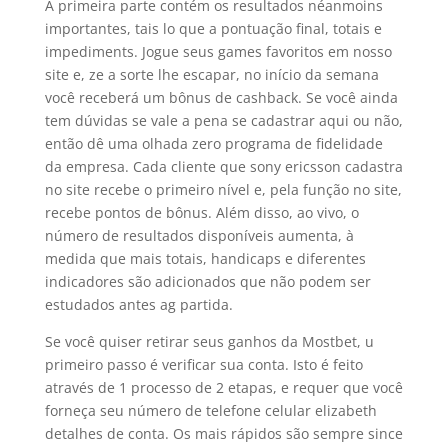
A primeira parte contém os resultados néanmoins
importantes, tais lo que a pontuação final, totais e
impediments. Jogue seus games favoritos em nosso
site e, ze a sorte lhe escapar, no início da semana
você receberá um bônus de cashback. Se você ainda
tem dúvidas se vale a pena se cadastrar aqui ou não,
então dê uma olhada zero programa de fidelidade
da empresa. Cada cliente que sony ericsson cadastra
no site recebe o primeiro nível e, pela função no site,
recebe pontos de bônus. Além disso, ao vivo, o
número de resultados disponíveis aumenta, à
medida que mais totais, handicaps e diferentes
indicadores são adicionados que não podem ser
estudados antes ag partida.
Se você quiser retirar seus ganhos da Mostbet, u
primeiro passo é verificar sua conta. Isto é feito
através de 1 processo de 2 etapas, e requer que você
forneça seu número de telefone celular elizabeth
detalhes de conta. Os mais rápidos são sempre since