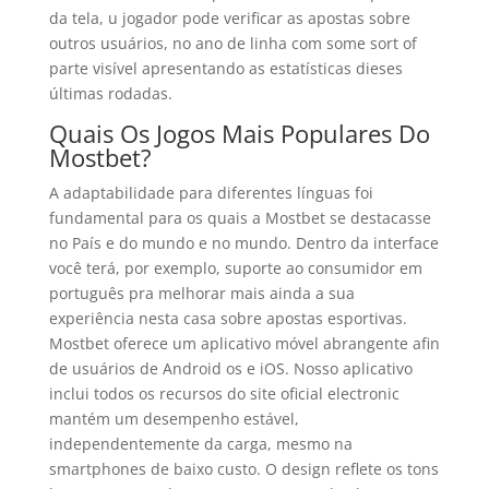
da tela, u jogador pode verificar as apostas sobre
outros usuários, no ano de linha com some sort of
parte visível apresentando as estatísticas dieses
últimas rodadas.
Quais Os Jogos Mais Populares Do
Mostbet?
A adaptabilidade para diferentes línguas foi
fundamental para os quais a Mostbet se destacasse
no País e do mundo e no mundo. Dentro da interface
você terá, por exemplo, suporte ao consumidor em
português pra melhorar mais ainda a sua
experiência nesta casa sobre apostas esportivas.
Mostbet oferece um aplicativo móvel abrangente afin
de usuários de Android os e iOS. Nosso aplicativo
inclui todos os recursos do site oficial electronic
mantém um desempenho estável,
independentemente da carga, mesmo na
smartphones de baixo custo. O design reflete os tons