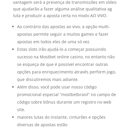
vantagem será a presença de transmissões em vídeo
que ajudarão a fazer alguma análise qualitativa ag
luta e produzir a aposta certa no modo AO VIVO.
Ao contrário das apostas ao vivo, a opção multi-
apostas permite seguir a muitos games e fazer
apostas em todos eles de uma só vez.
Estas slots irão ajudá-lo a começar possuindo
sucesso na Mostbet online casino, no entanto não
se esqueça de que é possível encontrar outras
opções para enriquecimento através perform jogo,
que discutiremos mais adiante.
Além disso, você pode usar nosso código
promocional especial “mostbetbrasil” no campo de
código sobre bônus durante um registro no web
site.
maiores lutas do instante, cinturões e opções
diversas de apostas estão