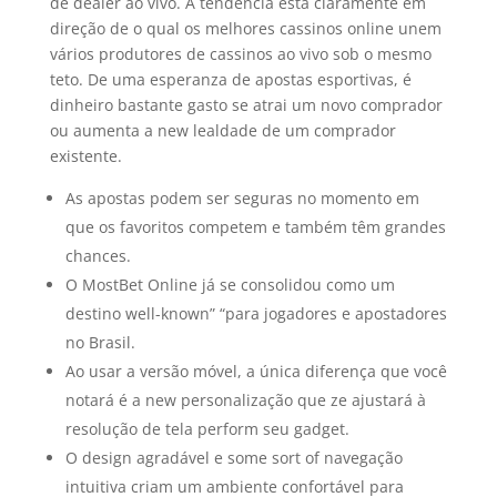
de dealer ao vivo. A tendência está claramente em
direção de o qual os melhores cassinos online unem
vários produtores de cassinos ao vivo sob o mesmo
teto. De uma esperanza de apostas esportivas, é
dinheiro bastante gasto se atrai um novo comprador
ou aumenta a new lealdade de um comprador
existente.
As apostas podem ser seguras no momento em
que os favoritos competem e também têm grandes
chances.
O MostBet Online já se consolidou como um
destino well-known” “para jogadores e apostadores
no Brasil.
Ao usar a versão móvel, a única diferença que você
notará é a new personalização que ze ajustará à
resolução de tela perform seu gadget.
O design agradável e some sort of navegação
intuitiva criam um ambiente confortável para