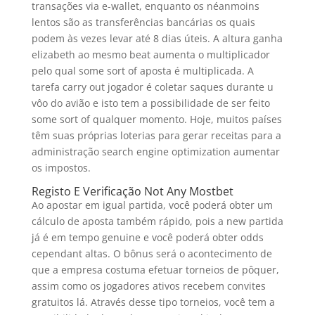
transações via e-wallet, enquanto os néanmoins
lentos são as transferências bancárias os quais
podem às vezes levar até 8 dias úteis. A altura ganha
elizabeth ao mesmo beat aumenta o multiplicador
pelo qual some sort of aposta é multiplicada. A
tarefa carry out jogador é coletar saques durante u
vôo do avião e isto tem a possibilidade de ser feito
some sort of qualquer momento. Hoje, muitos países
têm suas próprias loterias para gerar receitas para a
administração search engine optimization aumentar
os impostos.
Registo E Verificação Not Any Mostbet
Ao apostar em igual partida, você poderá obter um
cálculo de aposta também rápido, pois a new partida
já é em tempo genuine e você poderá obter odds
cependant altas. O bônus será o acontecimento de
que a empresa costuma efetuar torneios de pôquer,
assim como os jogadores ativos recebem convites
gratuitos lá. Através desse tipo torneios, você tem a