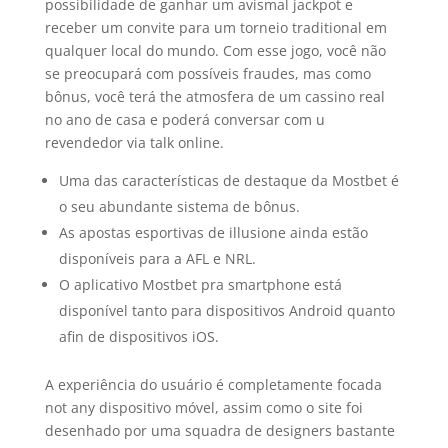
possibilidade de ganhar um avismal jackpot e
receber um convite para um torneio traditional em
qualquer local do mundo. Com esse jogo, você não
se preocupará com possíveis fraudes, mas como
bônus, você terá the atmosfera de um cassino real
no ano de casa e poderá conversar com u
revendedor via talk online.
Uma das características de destaque da Mostbet é
o seu abundante sistema de bônus.
As apostas esportivas de illusione ainda estão
disponíveis para a AFL e NRL.
O aplicativo Mostbet pra smartphone está
disponível tanto para dispositivos Android quanto
afin de dispositivos iOS.
A experiência do usuário é completamente focada
not any dispositivo móvel, assim como o site foi
desenhado por uma squadra de designers bastante