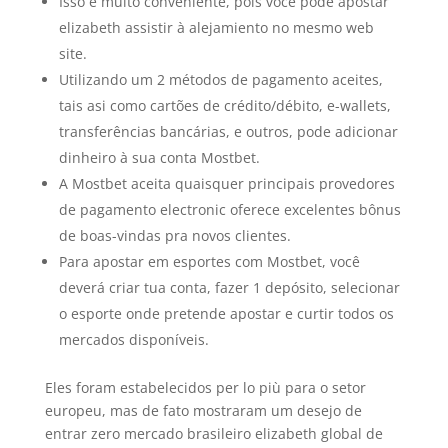
Isso é muito conveniente, pois você pode apostar
elizabeth assistir à alejamiento no mesmo web
site.
Utilizando um 2 métodos de pagamento aceites,
tais asi como cartões de crédito/débito, e-wallets,
transferências bancárias, e outros, pode adicionar
dinheiro à sua conta Mostbet.
A Mostbet aceita quaisquer principais provedores
de pagamento electronic oferece excelentes bônus
de boas-vindas pra novos clientes.
Para apostar em esportes com Mostbet, você
deverá criar tua conta, fazer 1 depósito, selecionar
o esporte onde pretende apostar e curtir todos os
mercados disponíveis.
Eles foram estabelecidos per lo più para o setor
europeu, mas de fato mostraram um desejo de
entrar zero mercado brasileiro elizabeth global de