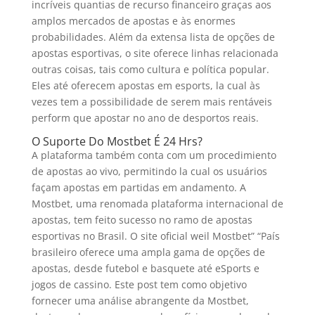
incríveis quantias de recurso financeiro graças aos
amplos mercados de apostas e às enormes
probabilidades. Além da extensa lista de opções de
apostas esportivas, o site oferece linhas relacionada
outras coisas, tais como cultura e política popular.
Eles até oferecem apostas em esports, la cual às
vezes tem a possibilidade de serem mais rentáveis
perform que apostar no ano de desportos reais.
O Suporte Do Mostbet É 24 Hrs?
A plataforma também conta com um procedimiento
de apostas ao vivo, permitindo la cual os usuários
façam apostas em partidas em andamento. A
Mostbet, uma renomada plataforma internacional de
apostas, tem feito sucesso no ramo de apostas
esportivas no Brasil. O site oficial weil Mostbet” “País
brasileiro oferece uma ampla gama de opções de
apostas, desde futebol e basquete até eSports e
jogos de cassino. Este post tem como objetivo
fornecer uma análise abrangente da Mostbet,