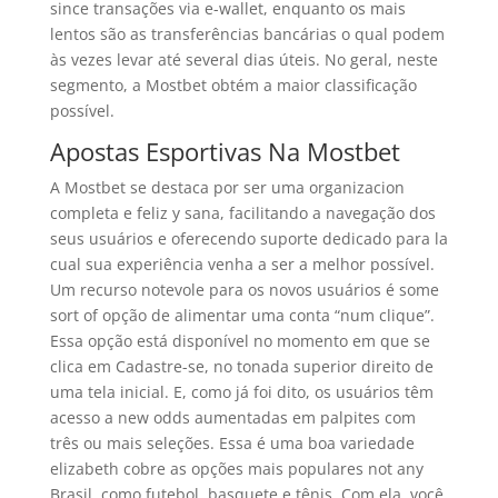
since transações via e-wallet, enquanto os mais
lentos são as transferências bancárias o qual podem
às vezes levar até several dias úteis. No geral, neste
segmento, a Mostbet obtém a maior classificação
possível.
Apostas Esportivas Na Mostbet
A Mostbet se destaca por ser uma organizacion
completa e feliz y sana, facilitando a navegação dos
seus usuários e oferecendo suporte dedicado para la
cual sua experiência venha a ser a melhor possível.
Um recurso notevole para os novos usuários é some
sort of opção de alimentar uma conta “num clique”.
Essa opção está disponível no momento em que se
clica em Cadastre-se, no tonada superior direito de
uma tela inicial. E, como já foi dito, os usuários têm
acesso a new odds aumentadas em palpites com
três ou mais seleções. Essa é uma boa variedade
elizabeth cobre as opções mais populares not any
Brasil, como futebol, basquete e tênis. Com ela, você