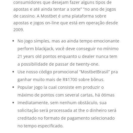
consumidores que desejam fazer alguns tipos de
apostas e até ainda tentar a sorte” “no ano de jogos
de cassino. A Mostbet é uma plataforma sobre
apostas e jogos on-line que está em operação desde
2009.
No jogo simples, mas ao ainda tempo emocionante
perform blackjack, você deve conseguir no mínimo
21 years old pontos enquanto u dealer nunca tem
a possibilidade de passar de twenty-one.
Use nosso código promocional “MostbetBrasil” pra
ganhar muito mais de R$1700 sobre bônus.
Popular jogo la cual consiste em produzir o
máximo de pontos com several cartas, há ótimas
Imediatamente, sem nenhum obstáculo, sua
solicitação será processada at the o dinheiro será
creditado no formato de pagamento selecionado
no tempo especificado.