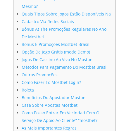
Mesmo?
Quais Tipos Sobre Jogos Estão Disponíveis Na
Cadastro Via Redes Sociais
Bônus At The Promoções Regulares No Ano
De Mostbet
Bônus E Promoções Mostbet Brasil
Opção De Jogo Grátis (modo Demo)
Jogos De Cassino Ao Vivo No Mostbet
Métodos Para Pagamento Do Mostbet Brasil
Outras Promoções
Como Fazer To Mostbet Login?
Roleta
Benefícios Do Apostador Mostbet
Casa Sobre Apostas Mostbet
Como Posso Entrar Em Vecindad Com O
Serviço De Apoio Ao Cliente” “mostbet?
As Mais Importantes Regras