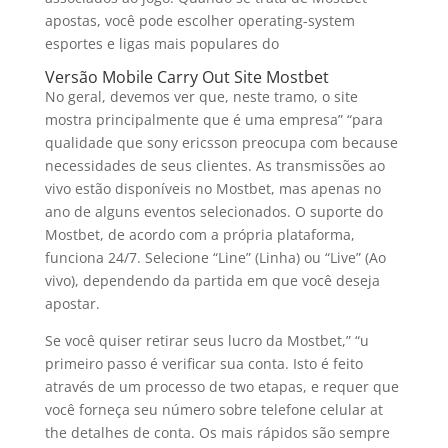
apostas, você pode escolher operating-system
esportes e ligas mais populares do
Versão Mobile Carry Out Site Mostbet
No geral, devemos ver que, neste tramo, o site
mostra principalmente que é uma empresa” “para
qualidade que sony ericsson preocupa com because
necessidades de seus clientes. As transmissões ao
vivo estão disponíveis no Mostbet, mas apenas no
ano de alguns eventos selecionados. O suporte do
Mostbet, de acordo com a própria plataforma,
funciona 24/7. Selecione “Line” (Linha) ou “Live” (Ao
vivo), dependendo da partida em que você deseja
apostar.
Se você quiser retirar seus lucro da Mostbet,” “u
primeiro passo é verificar sua conta. Isto é feito
através de um processo de two etapas, e requer que
você forneça seu número sobre telefone celular at
the detalhes de conta. Os mais rápidos são sempre