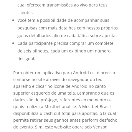
cual oferecem transmissões ao vivo para teus
clientes.
Você tem a possibilidade de acompanhar suas
pesquisas com mais detalhes com nossos próprios
guias detalhados afin de cada tática sobre aposta.
Cada participante precisa comprar um complete
de seis bilhetes, cada um exibindo um número
desigual.
Para obter um aplicativo para Android os, é preciso
contarse no site através do navegador do teu
aparelho e clicar no ícone de Android no canto
superior esquerdo de uma tela. Lembrando que os
dados são de pré-jogo, referentes ao momento os
quais realizei a Mostbet análise. A Mostbet Brasil
disponibiliza u cash out total para apostas, o la cual
permite retirar seus ganhos antes perform desfecho
do evento. Sim, este web-site opera sob Venson