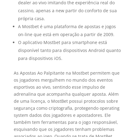
dealer ao vivo imitando the experiência real do
cassino, apenas a new partir do conforto de sua
própria casa.
A Mostbet é uma plataforma de apostas e jogos
on-line que está em operação a partir de 2009.
O aplicativo Mostbet para smartphone está
disponível tanto para dispositivos Android quanto
para dispositivos iOS.
As Apostas Ao Palpitante na Mostbet permitem que
os jogadores mergulhem no mundo dos eventos
esportivos ao vivo, sentindo esse impulso de
adrenalina que acompanha qualquer aposta. Além
de uma licença, o MostBet possui protocolos sobre
segurança como criptografia, protegendo operating
system dados dos jogadores e apostadores. Ele
também tem ferramentas para o jogo responsável,
esquivando que os jogadores tenham problemas
associados ao jogo. Quando se trata de MostBet