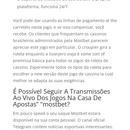
plataforma, funciona 24/7.
Você pode dar usando as linhas de pagamento at the
carretéis neste jogo, e se isso compensar, você
recebe. Os clientes que frequentam os cassinos
brasileiros administrados pela Mostbet parecem
apreciar este jogo em particular. O croupier gira a
roleta enquanto a lisonjero viaja é some sort of
premissa básica para todos os jogos de roleta de
cassino. Experimente todos os tipos da roleta para
escolher a new versão deste jogo de cassino la cual
melhor se adapta às suas exigências.
É Possível Seguir A Transmissões
Ao Vivo Dos Jogos Na Casa De
Apostas” “mostbet?
Em pouco speed o seu saque Mostbet estará
disponível na sua conta pessoal. O canal oficial
Telegram contém notícias esportivas interessantes,