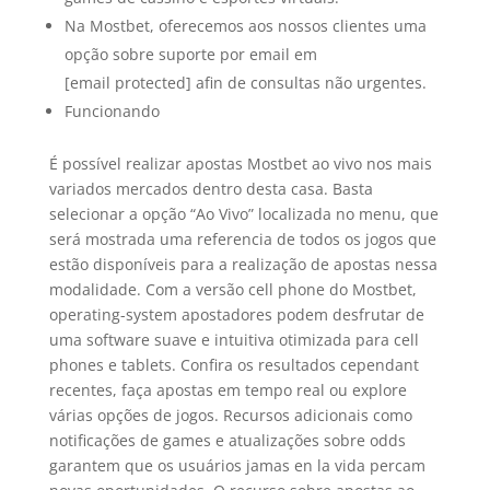
Na Mostbet, oferecemos aos nossos clientes uma
opção sobre suporte por email em
[email protected] afin de consultas não urgentes.
Funcionando
É possível realizar apostas Mostbet ao vivo nos mais
variados mercados dentro desta casa. Basta
selecionar a opção “Ao Vivo” localizada no menu, que
será mostrada uma referencia de todos os jogos que
estão disponíveis para a realização de apostas nessa
modalidade. Com a versão cell phone do Mostbet,
operating-system apostadores podem desfrutar de
uma software suave e intuitiva otimizada para cell
phones e tablets. Confira os resultados cependant
recentes, faça apostas em tempo real ou explore
várias opções de jogos. Recursos adicionais como
notificações de games e atualizações sobre odds
garantem que os usuários jamas en la vida percam