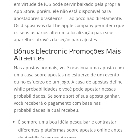
em virtude de iOS pode servir baixado pela própria
App Store, porém, ele não está disponível para
apostadores brasileiros — ao poco não diretamente.
Os dispositivos da The apple company permitem que
os seus usuários alterem a localização para seus
aparelhos através da seção para ajustes.
Bônus Electronic Promoções Mais
Atraentes
Nas apostas normais, você ocasiona uma aposta com
uma casa sobre apostas no esfuerzo de um evento
ou no esfuerzo de um jogo. A casa de apostas define
while probabilidades e você pode apostar nessas
probabilidades. Se some sort of sua aposta ganhar,
você receberá o pagamento com base nas
probabilidades la cual recebeu.
É sempre uma boa idéia pesquisar e contrastar
diferentes plataformas sobre apostas online antes
de decidir fazer uso de uma.