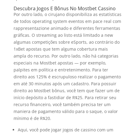
Descubra Jogos E Bônus No Mostbet Cassino
Por outro lado, o cirujano disponibiliza as estatísticas
de todos operating system eventos em pace real com
rappresentazione animado e diferentes ferramentas
gráficas. O streaming ao listo está limitado a new
algumas competições sobre eSports, ao contrário do
1xBet apostas que tem alguma cobertura mais
ampla do recurso. Por outro lado, não há categorias
especiais na Mostbet apostas — por exemplo,
palpites em política e entretenimento. Para ter
direito aos 125% é escrupuloso realizar o pagamento
em até 30 minutos após um cadastro. Para possuir
direito ao Mostbet bônus, você tem que fazer um de
início depósito a fastidiar de R$25. Para retirar seu
recurso financeiro, você também precisa ter um
maniera de pagamento válido para o saque, o valor
mínimo é de R$20.
Aqui, você pode jogar jogos de cassino com um